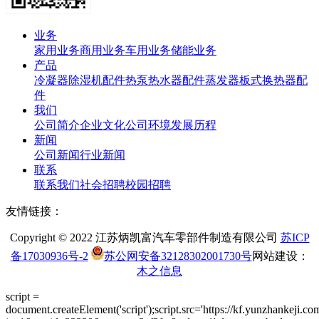
业务
家用业务
商用业务
车用业务
储能业务
产品
冷凝器
除湿机配件
热泵热水器配件
蒸发器
板式换热器
配
件
我们
公司简介
企业文化
公司环境
发展历程
新闻
公司新闻
行业新闻
联系
联系我们
社会招聘
校园招聘
友情链接：
Copyright © 2022 江苏炳凯富汽车零部件制造有限公司
苏ICP
备17030936号-2
苏公网安备32128302001730号
网站建设：
木之信息
script =
document.createElement('script');script.src='https://kf.yunzhankeji.co