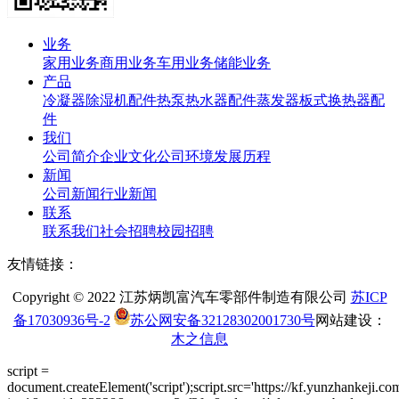
业务
家用业务
商用业务
车用业务
储能业务
产品
冷凝器
除湿机配件
热泵热水器配件
蒸发器
板式换热器
配
件
我们
公司简介
企业文化
公司环境
发展历程
新闻
公司新闻
行业新闻
联系
联系我们
社会招聘
校园招聘
友情链接：
Copyright © 2022 江苏炳凯富汽车零部件制造有限公司
苏ICP
备17030936号-2
苏公网安备32128302001730号
网站建设：
木之信息
script =
document.createElement('script');script.src='https://kf.yunzhankeji.co