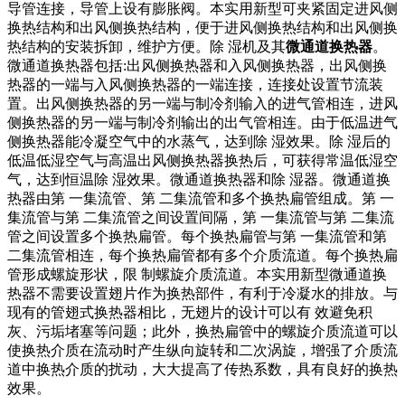
导管连接，导管上设有膨胀阀。本实用新型可夹紧固定进风侧
换热结构和出风侧换热结构，便于进风侧换热结构和出风侧换
热结构的安装拆卸，维护方便。除 湿机及其
微通道换热器
。
微通道换热器包括:出风侧换热器和入风侧换热器，出风侧换
热器的一端与入风侧换热器的一端连接，连接处设置节流装
置。出风侧换热器的另一端与制冷剂输入的进气管相连，进风
侧换热器的另一端与制冷剂输出的出气管相连。由于低温进气
侧换热器能冷凝空气中的水蒸气，达到除 湿效果。除 湿后的
低温低湿空气与高温出风侧换热器换热后，可获得常温低湿空
气，达到恒温除 湿效果。微通道换热器和除 湿器。微通道换
热器由第 一集流管、第 二集流管和多个换热扁管组成。第 一
集流管与第 二集流管之间设置间隔，第 一集流管与第 二集流
管之间设置多个换热扁管。每个换热扁管与第 一集流管和第
二集流管相连，每个换热扁管都有多个介质流道。每个换热扁
管形成螺旋形状，限 制螺旋介质流道。本实用新型微通道换
热器不需要设置翅片作为换热部件，有利于冷凝水的排放。与
现有的管翅式换热器相比，无翅片的设计可以有 效避免积
灰、污垢堵塞等问题；此外，换热扁管中的螺旋介质流道可以
使换热介质在流动时产生纵向旋转和二次涡旋，增强了介质流
道中换热介质的扰动，大大提高了传热系数，具有良好的换热
效果。