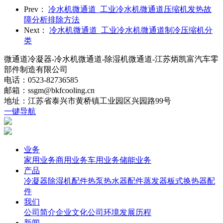
Prev：
冷水机微通道_工业冷水机微通道​压缩机发热故
障分析排除方法
Next：
冷水机微通道_工业冷水机微通道制冷压缩机分
类
微通道冷凝器-冷水机微通道-除湿机微通道-江苏炳凯富汽车零
部件制造有限公司
电话：0523-82736585
邮箱：ssgm@bkfcooling.cn
地址：江苏省泰兴市黄桥镇工业园区兴园路99号
一键导航
业务
家用业务
商用业务
车用业务
储能业务
产品
冷凝器
除湿机配件
热泵热水器配件
蒸发器
板式换热器
配
件
我们
公司简介
企业文化
公司环境
发展历程
新闻