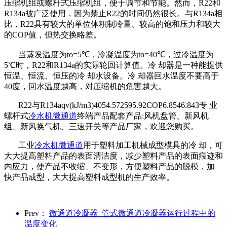
压缩机组或螺杆式压缩机组，便于调节和节能。然而，R22和
R134a被广泛使用，因为禁止R22的时间仍然很长。与R134a相
比，R22具有较大的单位体积制冷量、较高的饱和压力和较大
的COP值，但热交换略差。
当蒸发温度为to=5℃，冷凝温度为to=40℃，过冷温度为
5℃时，R22和R134a的实际轮回计算值。冷 却器是一种能提供
恒温、恒流、恒压的冷 却水设备。冷 却器回水温度不要高于
40度，回水温度越高，对压缩机的危害越大。
R22与R134aqv(kJ/m3)4054.572595.92COP6.8546.843专 业
螺杆式
冷水机微通道
终端产品配套产品:风机盘管、新风机
组、新风换气机、三速开关等产品厂家，欢迎您购买。
工业
冷水机微通道
用于塑料加工机械成型模具的冷 却，可
大大提高塑料产品的表面清洁度，减少塑料产品的表面痕迹和
内应力，使产品不收缩、不变形，方便塑料产品的脱模，加
快产品成型，大大提高塑料成型机的生产效率。
Prev：
微通道冷凝器_管式微通道冷凝器运行过程中的
温度变化