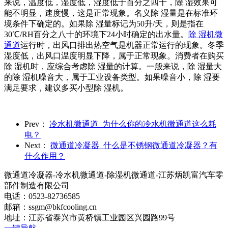
来说，温度低，湿度低，湿度低于百分之四十，除 湿效果可
能不明显，速度慢，这是正常现象。名义除 湿量是在标准环
境条件下确定的。如果除 湿量标记为50升/天，则是指在
30℃/RH百分之八十的环境下24小时确定的出水量。
除 湿机微
通道
运行时，出风口排出热空气是机器正常运行的现象。冬季
湿度低，出风口温度明显下降，属于正常现象。消费者在购买
除 湿机时，应综合考虑除 湿量的计算。一般来说，除 湿量大
的除 湿机噪音大，属于工业设备类型。如果噪音小，除 湿要
满足要求，建议多买小型除 湿机。
Prev：
冷水机微通道_为什么你的冷水机微通道这么耗
电？
Next：
微通道冷凝器_什么是不锈钢微通道冷凝器？有
什么作用？
微通道冷凝器-冷水机微通道-除湿机微通道-江苏炳凯富汽车零
部件制造有限公司
电话：0523-82736585
邮箱：ssgm@bkfcooling.cn
地址：江苏省泰兴市黄桥镇工业园区兴园路99号