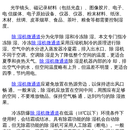
光学镜头、磁记录材料（包括光盘）、图像胶片、电子、
电 信媒体、电子原始设备、仪器、仪器、粉末材料、纸张、
木材、丝绸、皮革烟草、食品、茶叶、粮食等都需要控制湿
度。
除 湿机微通道
分为化学除 湿和冷冻除 湿。本文专门指冷
冻除 湿。冷冻
除 湿机微通道
采用压缩机制冷的原理进行除
湿。空气中的水分进入蒸发器冷凝霜，排入出水口。除 湿机
不同于空调。空调除 湿是为了降低整个空间的温度，更适合
夏季和炎热天气。
除 湿机微通道
除 湿是机器内部的冷 却，排
出空气中的水，但空间温度略有上升，但温差不明显，更适合
四季，节约用电。
除 湿机微通道
应避免放置在热源旁边，以保持进出风口
畅 通。一般来说，除 湿机应放置在空间中间，周围应有足够
的空间，不要堆放物品。保持空气畅 通，达到均匀的除 湿效
果。
冷冻防爆
除 湿机微通道
在低温（18℃以下）环境条件下
使用时，会结霜或结冰。具有除霜功能的除 湿机会自动除
霜，但无除霜功能的除 湿机可采用人工除霜（断电）。一般