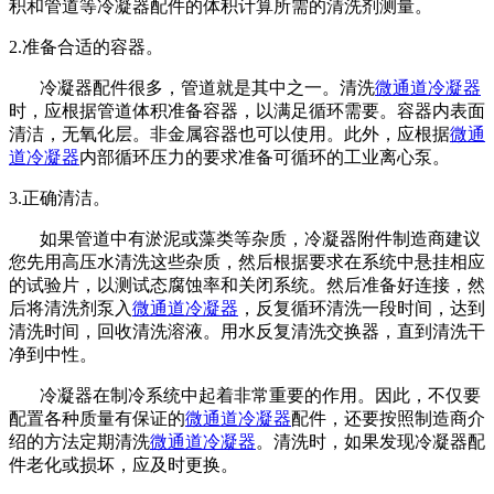
积和管道等冷凝器配件的体积计算所需的清洗剂测量。
2.准备合适的容器。
冷凝器配件很多，管道就是其中之一。清洗
微通道冷凝器
时，应根据管道体积准备容器，以满足循环需要。容器内表面
清洁，无氧化层。非金属容器也可以使用。此外，应根据
微通
道冷凝器
内部循环压力的要求准备可循环的工业离心泵。
3.正确清洁。
如果管道中有淤泥或藻类等杂质，冷凝器附件制造商建议
您先用高压水清洗这些杂质，然后根据要求在系统中悬挂相应
的试验片，以测试态腐蚀率和关闭系统。然后准备好连接，然
后将清洗剂泵入
微通道冷凝器
，反复循环清洗一段时间，达到
清洗时间，回收清洗溶液。用水反复清洗交换器，直到清洗干
净到中性。
冷凝器在制冷系统中起着非常重要的作用。因此，不仅要
配置各种质量有保证的
微通道冷凝器
配件，还要按照制造商介
绍的方法定期清洗
微通道冷凝器
。清洗时，如果发现冷凝器配
件老化或损坏，应及时更换。