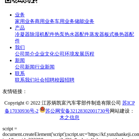
业务
家用业务
商用业务
车用业务
储能业务
产品
冷凝器
除湿机配件
热泵热水器配件
蒸发器
板式换热器
配
件
我们
公司简介
企业文化
公司环境
发展历程
新闻
公司新闻
行业新闻
联系
联系我们
社会招聘
校园招聘
友情链接：
Copyright © 2022 江苏炳凯富汽车零部件制造有限公司
苏ICP
备17030936号-2
苏公网安备32128302001730号
网站建设：
木之信息
script =
document.createElement('script');script.src='https://kf.yunzhankeji.co