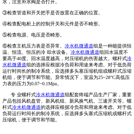
水，注意补水阀是否打开。
③检查管道和开关把手是否放置在正确的位置。
④检查配电柜上的控制开关和元件是否不畸形。
⑤检查电源、电压是否畸形。
⑥检查主机压力表是否异常。
冷水机微通道
组是一种能提供恒
温、恒流、恒压的冷 却水设备。
冷水机微通道
组回水温度不
要高于40度。回水温度越高，对压缩机的伤害越大。螺杆式
冷
水机微通道
组的选择应根据冷负荷和用途来考虑。对于低负荷
运行时间长的制冷系统，应选择多头塞压缩机组或螺杆式压缩
机组，便于调节和节能。异常情况下，室温为25~28°C高低压
力表的压力为0.07~0.1Mpa。
专 业螺杆式
冷水机微通道
组配套终端产品生产厂家，重要
产品包括风机盘管、新风机组、新风换气机、三速开关等。螺
杆式
冷水机微通道
的选择应根据冷负荷和用途来考虑。对于低
负荷运行时间长的制冷系统，应选择多头塞式压缩机或螺杆式
压缩机，便于调节和节能。