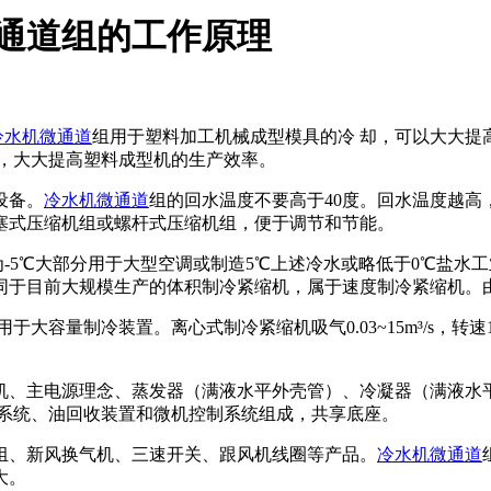
通道组的工作原理
冷水机微通道
组用于塑料加工机械成型模具的冷 却，可以大大提
型，大大提高塑料成型机的生产效率。
设备。
冷水机微通道
组的回水温度不要高于40度。回水温度越
塞式压缩机组或螺杆式压缩机组，便于调节和节能。
-5℃大部分用于大型空调或制造5℃上述冷水或略低于0℃盐水工
同于目前大规模生产的体积制冷紧缩机，属于速度制冷紧缩机。
装置。离心式制冷紧缩机吸气0.03~15m³/s，转速1800~30
机、主电源理念、蒸发器（满液水平外壳管）、冷凝器（满液水
却系统、油回收装置和微机控制系统组成，共享底座。
组、新风换气机、三速开关、跟风机线圈等产品。
冷水机微通道
大。