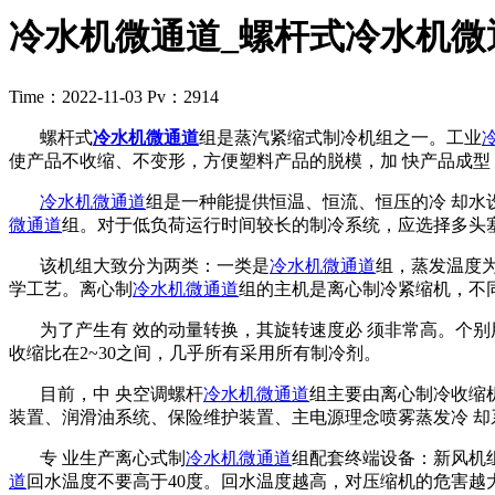
冷水机微通道_螺杆式冷水机微
Time：2022-11-03
Pv：2914
螺杆式
冷水机微通道
组是蒸汽紧缩式制冷机组之一。工业
使产品不收缩、不变形，方便塑料产品的脱模，加 快产品成
冷水机微通道
组是一种能提供恒温、恒流、恒压的冷 却水
微通道
组。对于低负荷运行时间较长的制冷系统，应选择多头
该机组大致分为两类：一类是
冷水机微通道
组，蒸发温度为
学工艺。离心制
冷水机微通道
组的主机是离心制冷紧缩机，不
为了产生有 效的动量转换，其旋转速度必 须非常高。个别用于大容量制冷
收缩比在2~30之间，几乎所有采用所有制冷剂。
目前，中 央空调螺杆
冷水机微通道
组主要由离心制冷收缩
装置、润滑油系统、保险维护装置、主电源理念喷雾蒸发冷 
专 业生产离心式制
冷水机微通道
组配套终端设备：新风机
道
回水温度不要高于40度。回水温度越高，对压缩机的危害越