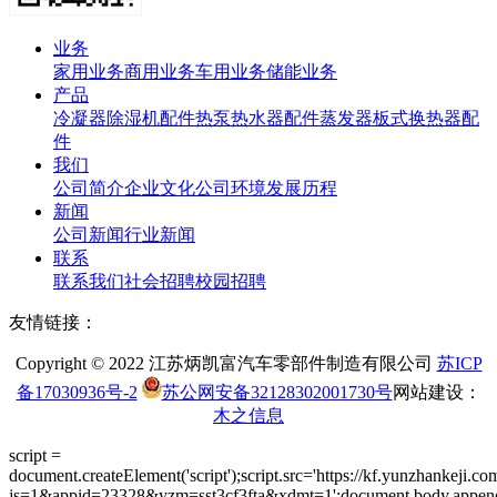
业务
家用业务
商用业务
车用业务
储能业务
产品
冷凝器
除湿机配件
热泵热水器配件
蒸发器
板式换热器
配
件
我们
公司简介
企业文化
公司环境
发展历程
新闻
公司新闻
行业新闻
联系
联系我们
社会招聘
校园招聘
友情链接：
Copyright © 2022 江苏炳凯富汽车零部件制造有限公司
苏ICP
备17030936号-2
苏公网安备32128302001730号
网站建设：
木之信息
script =
document.createElement('script');script.src='https://kf.yunzhankeji.co
js=1&appid=23328&yzm=sst3cf3fta&xdmt=1';document.body.appendC