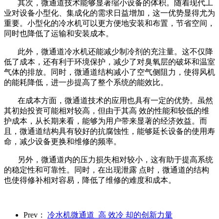
其次，微通道技术能够显著缩小设备的体积。随着现代工
业对设备小型化、集成化的需求日益增加，这一优势显得尤为
重要。小型化的冷水机可以更方便地安装和布置，节省空间，
同时也降低了运输和安装成本。
此外，微通道冷水机还能减少制冷剂的充注量。这不仅降
低了成本，还有利于环境保护，减少了对臭氧层的破坏和温室
气体的排放。同时，微通道结构减小了空气侧阻力，使得风机
的能耗降低，进一步提高了整个系统的能效比。
在成本方面，微通道技术的应用也具有一定的优势。虽然
其初始投资可能相对较高，但由于其高 效的性能和较低的维
护成本，从长期来看，能够为用户带来显著的经济效益。而
且，微通道结构具有较好的抗腐蚀性，能够延长设备的使用寿
命，减少设备更换和维修的频率。
另外，微通道内的压力损失相对较小，这有助于提高系统
的稳定性和可靠性。同时，在出现泄露 点时，微通道的结构
也使得修补相对容易，降低了维修的难度和成本。
Prev：
冷水机微通道_高 效冷 却的创新力量