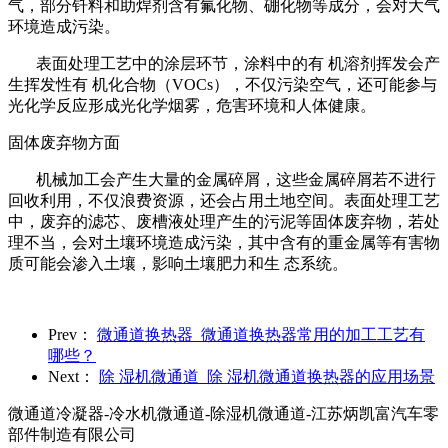
气，部分钎料和助焊剂含有氟化物、硼化物等成分，会对大气
环境造成污染。
表面处理工艺中的涂层环节，涂料中的有 机溶剂挥发会产
生挥发性有 机化合物（VOCs），不仅污染空气，还可能参与
光化学反应形成光化学烟雾，危害环境和人体健康。
固体废弃物方面
机械加工会产生大量的金属碎屑，这些金属碎屑若不进行
回收利用，不仅浪费资源，还会占用土地空间。表面处理工艺
中，废弃的滤芯、废槽液处理产生的污泥等固体废弃物，若处
理不当，会对土壤环境造成污染，其中含有的重金属等有害物
质可能会渗入土壤，影响土壤肥力和生 态系统。
Prev：
微通道换热器_微通道换热器常用的加工工艺有
哪些？
Next：
除 湿机微通道_除 湿机微通道换热器的应用场景
微通道冷凝器-冷水机微通道-除湿机微通道-江苏炳凯富汽车零
部件制造有限公司