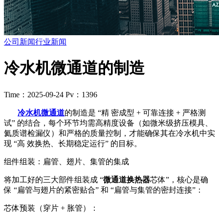
公司新闻
行业新闻
冷水机微通道的制造
Time：2025-09-24
Pv：1396
冷水机微通道
的制造是 “精 密成型 + 可靠连接 + 严格测
试” 的结合，每个环节均需高精度设备（如微米级挤压模具、
氦质谱检漏仪）和严格的质量控制，才能确保其在冷水机中实
现 “高 效换热、长期稳定运行” 的目标。
组件组装：扁管、翅片、集管的集成
将加工好的三大部件组装成 “
微通道换热器
芯体”，核心是确
保 “扁管与翅片的紧密贴合” 和 “扁管与集管的密封连接”：
芯体预装（穿片 + 胀管）：