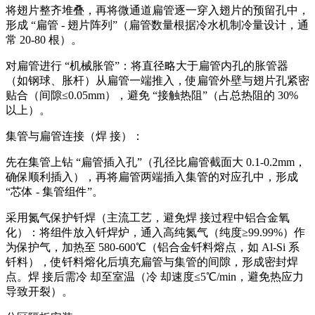
将翅片整齐堆叠，再将微通道扁管逐一穿入翅片的预留孔中，
形成 “扁管 - 翅片阵列”（扁管数量根据冷水机制冷量设计，通
常 20-80 根）。
对扁管进行 “机械胀管”：将直径略大于扁管内孔的胀管器
（如钢球、胀杆）从扁管一端推入，使扁管外壁与翅片孔紧密
贴合（间隙≤0.05mm），避免 “接触热阻”（占总热阻的 30%
以上）。
集管与扁管连接（焊 接）：
先在集管上钻 “扁管插入孔”（孔径比扁管截面大 0.1-0.2mm，
确保顺利插入），再将扁管两端插入集管的对应孔中，形成
“芯体 - 集管组件”。
采用氮气保护钎焊（主流工艺，避免焊 接过程中铝合金氧
化）：将组件放入钎焊炉，通入高纯氮气（纯度≥99.99%）作
为保护气，加热至 580-600℃（铝合金钎料熔点，如 Al-Si 系
钎料），使钎料熔化后填充扁管与集管的间隙，形成密封焊
点。焊 接后需冷 却至室温（冷 却速度≤5℃/min，避免热应力
导致开裂）。