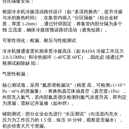
分区隔板安装：
根据冷水机冷媒流动路径设计（如 “多流程换热”，提升冷媒
与水的换热时间），在集管内插入 “分区隔板”（铝合金材
质，厚度 1-2mm），通过钎焊固定，将集管内部分隔为多个
独 立流道，确保冷媒按预设路径流动（避免短路）。
可靠性强化：检漏、耐压与性能测试
冷水机微通道需长期承受冷媒高压（如 R410A 冷媒工作压力
2.0-3.5MPa）和冷热循环（-40℃至 60℃），因此必 须通过严
格测试剔除缺 陷：
气密性检漏：
核心测试项，采用 “氦质谱检漏法”（精度 高，可检测≤1×10⁻⁹
Pa・m³/s 的泄漏量）：将换热器芯体抽真空（真空度≤1Pa），
外部充入氦气，若内部氦质谱仪检测到氦气浓度升高，即判定
为泄漏，需标记并返修（如补焊）。
辅助测试：部分企业会先进行 “水压测试”（向流道内充水，
压力为工作压力的 1.5 倍，保压 30 分钟，观察是否漏水），
初步排查大尺寸泄漏。