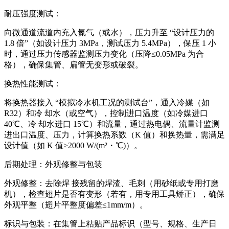
耐压强度测试：
向微通道流道内充入氮气（或水），压力升至 “设计压力的
1.8 倍”（如设计压力 3MPa，测试压力 5.4MPa），保压 1 小
时，通过压力传感器监测压力变化（压降≤0.05MPa 为合
格），确保集管、扁管无变形或破裂。
换热性能测试：
将换热器接入 “模拟冷水机工况的测试台”，通入冷媒（如
R32）和冷 却水（或空气），控制进口温度（如冷媒进口
40℃、冷 却水进口 15℃）和流量，通过热电偶、流量计监测
进出口温度、压力，计算换热系数（K 值）和换热量，需满足
设计值（如 K 值≥2000 W/(m²・℃)）。
后期处理：外观修整与包装
外观修整：去除焊 接残留的焊渣、毛刺（用砂纸或专用打磨
机），检查翅片是否有变形（若有，用专用工具矫正），确保
外观平整（翅片平整度偏差≤1mm/m）。
标识与包装：在集管上粘贴产品标识（型号、规格、生产日