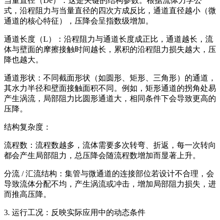
当量直径（De）：这是关键的结构参数。根据流体力学公
式，沿程阻力与当量直径的四次方成反比，通道直径越小（微
通道的核心特征），压降会呈指数级增加。
通道长度（L）：沿程阻力与通道长度成正比，通道越长，流
体与壁面的摩擦接触时间越长，累积的沿程阻力损失越大，压
降也越大。
通道形状：不同截面形状（如圆形、矩形、三角形）的通道，
其水力半径和壁面接触面积不同。例如，矩形通道的拐角处易
产生涡流，局部阻力比圆形通道大，相同条件下会导致更高的
压降。
结构复杂度：
流程数：流程数越多，流体需要多次转弯、折返，每一次转向
都会产生局部阻力，总压降会随流程数增加而显著上升。
分流 / 汇流结构：集管与微通道的连接部位若设计不合理，会
导致流体分配不均，产生涡流或冲击，增加局部阻力损失，进
而推高压降。
3. 运行工况：反映实际应用中的动态条件