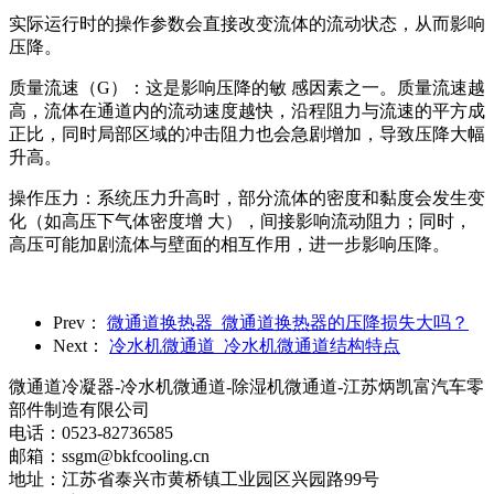
实际运行时的操作参数会直接改变流体的流动状态，从而影响
压降。
质量流速（G）：这是影响压降的敏 感因素之一。质量流速越
高，流体在通道内的流动速度越快，沿程阻力与流速的平方成
正比，同时局部区域的冲击阻力也会急剧增加，导致压降大幅
升高。
操作压力：系统压力升高时，部分流体的密度和黏度会发生变
化（如高压下气体密度增 大），间接影响流动阻力；同时，
高压可能加剧流体与壁面的相互作用，进一步影响压降。
Prev：
微通道换热器_微通道换热器的压降损失大吗？
Next：
冷水机微通道_冷水机微通道结构特点
微通道冷凝器-冷水机微通道-除湿机微通道-江苏炳凯富汽车零
部件制造有限公司
电话：0523-82736585
邮箱：ssgm@bkfcooling.cn
地址：江苏省泰兴市黄桥镇工业园区兴园路99号