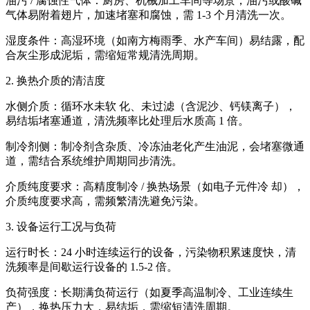
油污 / 腐蚀性气体：厨房、机械加工车间等场景，油污或酸碱
气体易附着翅片，加速堵塞和腐蚀，需 1-3 个月清洗一次。
湿度条件：高湿环境（如南方梅雨季、水产车间）易结露，配
合灰尘形成泥垢，需缩短常规清洗周期。
2. 换热介质的清洁度
水侧介质：循环水未软 化、未过滤（含泥沙、钙镁离子），
易结垢堵塞通道，清洗频率比处理后水质高 1 倍。
制冷剂侧：制冷剂含杂质、冷冻油老化产生油泥，会堵塞微通
道，需结合系统维护周期同步清洗。
介质纯度要求：高精度制冷 / 换热场景（如电子元件冷 却），
介质纯度要求高，需频繁清洗避免污染。
3. 设备运行工况与负荷
运行时长：24 小时连续运行的设备，污染物积累速度快，清
洗频率是间歇运行设备的 1.5-2 倍。
负荷强度：长期满负荷运行（如夏季高温制冷、工业连续生
产），换热压力大，易结垢，需缩短清洗周期。