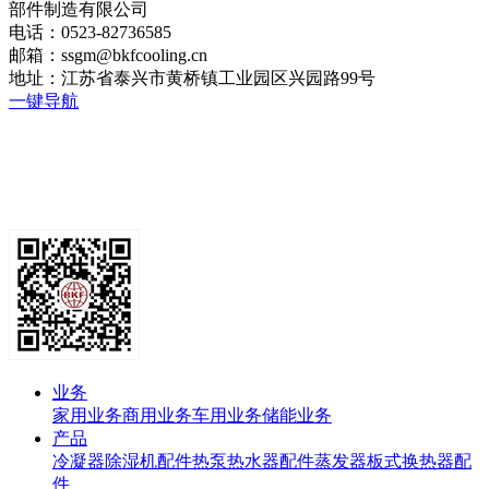
部件制造有限公司
电话：0523-82736585
邮箱：ssgm@bkfcooling.cn
地址：江苏省泰兴市黄桥镇工业园区兴园路99号
一键导航
业务
家用业务
商用业务
车用业务
储能业务
产品
冷凝器
除湿机配件
热泵热水器配件
蒸发器
板式换热器
配
件