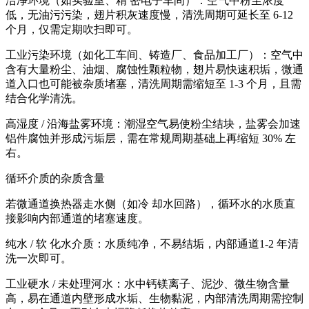
洁净环境（如实验室、精 密电子车间）：空气中粉尘浓度
低，无油污污染，翅片积灰速度慢，清洗周期可延长至 6-12
个月，仅需定期吹扫即可。
工业污染环境（如化工车间、铸造厂、食品加工厂）：空气中
含有大量粉尘、油烟、腐蚀性颗粒物，翅片易快速积垢，微通
道入口也可能被杂质堵塞，清洗周期需缩短至 1-3 个月，且需
结合化学清洗。
高湿度 / 沿海盐雾环境：潮湿空气易使粉尘结块，盐雾会加速
铝件腐蚀并形成污垢层，需在常规周期基础上再缩短 30% 左
右。
循环介质的杂质含量
若微通道换热器走水侧（如冷 却水回路），循环水的水质直
接影响内部通道的堵塞速度。
纯水 / 软 化水介质：水质纯净，不易结垢，内部通道1-2 年清
洗一次即可。
工业硬水 / 未处理河水：水中钙镁离子、泥沙、微生物含量
高，易在通道内壁形成水垢、生物黏泥，内部清洗周期需控制