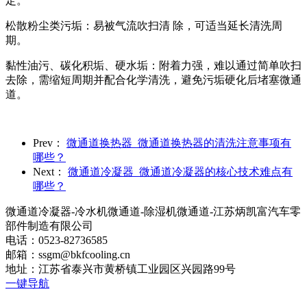
定。
松散粉尘类污垢：易被气流吹扫清 除，可适当延长清洗周
期。
黏性油污、碳化积垢、硬水垢：附着力强，难以通过简单吹扫
去除，需缩短周期并配合化学清洗，避免污垢硬化后堵塞微通
道。
Prev：
微通道换热器_微通道换热器的清洗注意事项有
哪些？
Next：
微通道冷凝器_微通道冷凝器的核心技术难点有
哪些？
微通道冷凝器-冷水机微通道-除湿机微通道-江苏炳凯富汽车零
部件制造有限公司
电话：0523-82736585
邮箱：ssgm@bkfcooling.cn
地址：江苏省泰兴市黄桥镇工业园区兴园路99号
一键导航