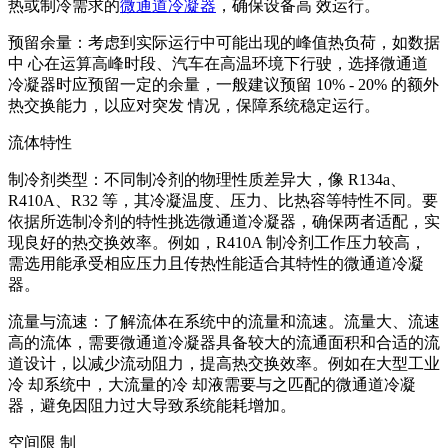
热或制冷需求的
微通道冷凝器
，确保设备高 效运行。
预留余量：考虑到实际运行中可能出现的峰值热负荷，如数据
中 心在运算高峰时段、汽车在高温环境下行驶，选择微通道
冷凝器时应预留一定的余量，一般建议预留 10% - 20% 的额外
热交换能力，以应对突发 情况，保障系统稳定运行。
流体特性
制冷剂类型：不同制冷剂的物理性质差异大，像 R134a、
R410A、R32 等，其冷凝温度、压力、比热容等特性不同。要
依据所选制冷剂的特性挑选微通道冷凝器，确保两者适配，实
现良好的热交换效率。例如，R410A 制冷剂工作压力较高，
需选用能承受相应压力且传热性能适合其特性的微通道冷凝
器。
流量与流速：了解流体在系统中的流量和流速。流量大、流速
高的流体，需要微通道冷凝器具备较大的流通面积和合适的流
道设计，以减少流动阻力，提高热交换效率。例如在大型工业
冷 却系统中，大流量的冷 却液需要与之匹配的微通道冷凝
器，避免因阻力过大导致系统能耗增加。
空间限 制