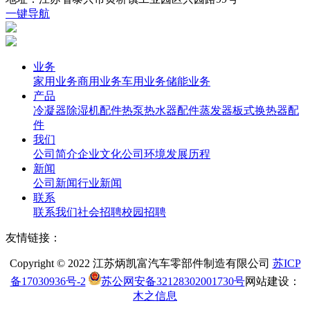
一键导航
业务
家用业务
商用业务
车用业务
储能业务
产品
冷凝器
除湿机配件
热泵热水器配件
蒸发器
板式换热器
配
件
我们
公司简介
企业文化
公司环境
发展历程
新闻
公司新闻
行业新闻
联系
联系我们
社会招聘
校园招聘
友情链接：
Copyright © 2022 江苏炳凯富汽车零部件制造有限公司
苏ICP
备17030936号-2
苏公网安备32128302001730号
网站建设：
木之信息