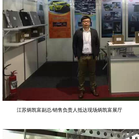
江苏炳凯富副总/销售负责人抵达现场炳凯富展厅