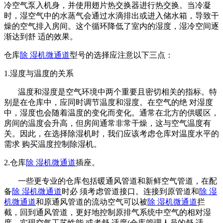
冷空气泵入机身，并使用翅片热交换器进行热交换。当冷凝
时，湿空气中的水蒸气会通过水滴排出或进入储水箱，导致干
燥的空气排入房间。这个循环降低了室内的湿度，湿冷空间逐
渐达到舒 适的效果。
仓库
除 湿机微通道
型号的选择应注意以下三点：
1.湿度与温度的关系
温度和湿度是空气环境中两个重要且密切相关的指标。特
别是在仓库中，应同时调节温度和湿度。在空气的绝 对湿度
中，湿度也会随着温度的变化而变化。通常在北方的供暖区，
房间的温度会升高，但房间通常非常干燥，这与空气温度有
关。因此，在选择除湿机时，我们应该考虑仓库对温度水平的
需求 购买温度控制除湿机。
2.仓库
除 湿机微通道
插座。
一些更专业的仓库包括暖通风管道和新鲜空气管道，在配
备
除 湿机微通道
时必 须考虑管道接口。连接到原管道和
除 湿
机微通道
和原通风管道的流动空气可以被
除 湿机微通道
拦
截，回到通风管道，更好地控制原排气系统中空气的相对湿
度，实现空气工艺性能.或者舒 适度(仓库管理人员的舒 适