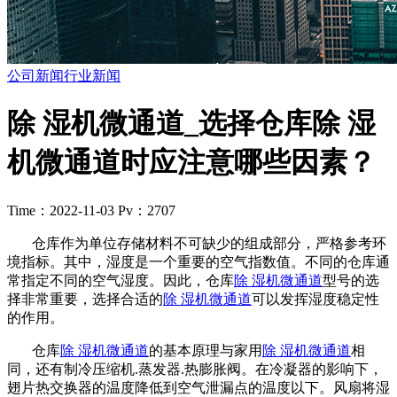
公司新闻
行业新闻
除 湿机微通道_选择仓库除 湿
机微通道时应注意哪些因素？
Time：2022-11-03
Pv：2707
仓库作为单位存储材料不可缺少的组成部分，严格参考环
境指标。其中，湿度是一个重要的空气指数值。不同的仓库通
常指定不同的空气湿度。因此，仓库
除 湿机微通道
型号的选
择非常重要，选择合适的
除 湿机微通道
可以发挥湿度稳定性
的作用。
仓库
除 湿机微通道
的基本原理与家用
除 湿机微通道
相
同，还有制冷压缩机.蒸发器.热膨胀阀。在冷凝器的影响下，
翅片热交换器的温度降低到空气泄漏点的温度以下。风扇将湿