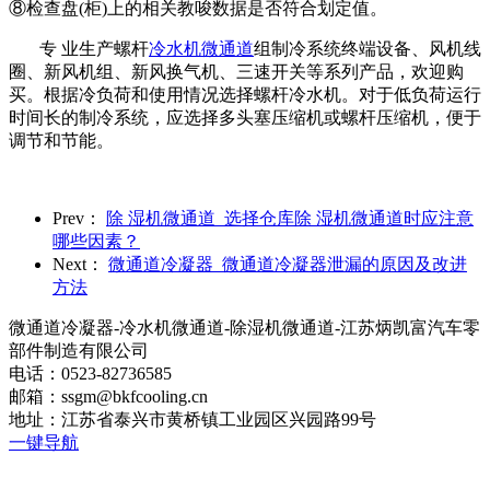
⑧检查盘(柜)上的相关教唆数据是否符合划定值。
专 业生产螺杆
冷水机微通道
组制冷系统终端设备、风机线
圈、新风机组、新风换气机、三速开关等系列产品，欢迎购
买。根据冷负荷和使用情况选择螺杆冷水机。对于低负荷运行
时间长的制冷系统，应选择多头塞压缩机或螺杆压缩机，便于
调节和节能。
Prev：
除 湿机微通道_选择仓库除 湿机微通道时应注意
哪些因素？
Next：
微通道冷凝器_微通道冷凝器泄漏的原因及改进
方法
微通道冷凝器-冷水机微通道-除湿机微通道-江苏炳凯富汽车零
部件制造有限公司
电话：0523-82736585
邮箱：ssgm@bkfcooling.cn
地址：江苏省泰兴市黄桥镇工业园区兴园路99号
一键导航