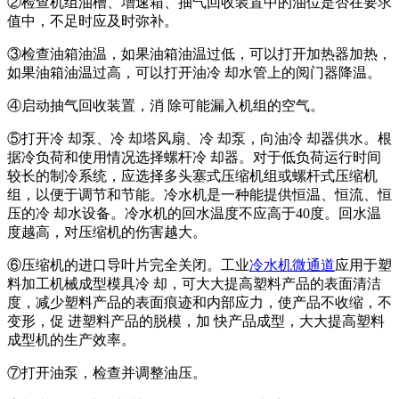
②检查机组油槽、增速箱、抽气回收装置中的油位是否在要求
值中，不足时应及时弥补。
③检查油箱油温，如果油箱油温过低，可以打开加热器加热，
如果油箱油温过高，可以打开油冷 却水管上的阅门器降温。
④启动抽气回收装置，消 除可能漏入机组的空气。
⑤打开冷 却泵、冷 却塔风扇、冷 却泵，向油冷 却器供水。根
据冷负荷和使用情况选择螺杆冷 却器。对于低负荷运行时间
较长的制冷系统，应选择多头塞式压缩机组或螺杆式压缩机
组，以便于调节和节能。冷水机是一种能提供恒温、恒流、恒
压的冷 却水设备。冷水机的回水温度不应高于40度。回水温
度越高，对压缩机的伤害越大。
⑥压缩机的进口导叶片完全关闭。工业
冷水机微通道
应用于塑
料加工机械成型模具冷 却，可大大提高塑料产品的表面清洁
度，减少塑料产品的表面痕迹和内部应力，使产品不收缩，不
变形，促 进塑料产品的脱模，加 快产品成型，大大提高塑料
成型机的生产效率。
⑦打开油泵，检查并调整油压。