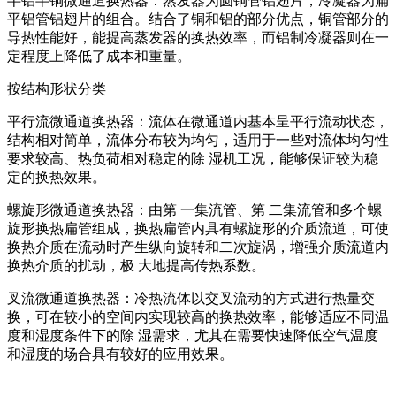
半铝半铜微通道换热器：蒸发器为圆铜管铝翅片，冷凝器为扁
平铝管铝翅片的组合。结合了铜和铝的部分优点，铜管部分的
导热性能好，能提高蒸发器的换热效率，而铝制冷凝器则在一
定程度上降低了成本和重量。
按结构形状分类
平行流微通道换热器：流体在微通道内基本呈平行流动状态，
结构相对简单，流体分布较为均匀，适用于一些对流体均匀性
要求较高、热负荷相对稳定的除 湿机工况，能够保证较为稳
定的换热效果。
螺旋形微通道换热器：由第 一集流管、第 二集流管和多个螺
旋形换热扁管组成，换热扁管内具有螺旋形的介质流道，可使
换热介质在流动时产生纵向旋转和二次旋涡，增强介质流道内
换热介质的扰动，极 大地提高传热系数。
叉流微通道换热器：冷热流体以交叉流动的方式进行热量交
换，可在较小的空间内实现较高的换热效率，能够适应不同温
度和湿度条件下的除 湿需求，尤其在需要快速降低空气温度
和湿度的场合具有较好的应用效果。