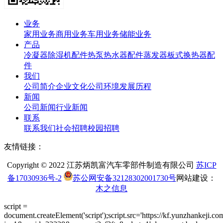
业务
家用业务
商用业务
车用业务
储能业务
产品
冷凝器
除湿机配件
热泵热水器配件
蒸发器
板式换热器
配
件
我们
公司简介
企业文化
公司环境
发展历程
新闻
公司新闻
行业新闻
联系
联系我们
社会招聘
校园招聘
友情链接：
Copyright © 2022 江苏炳凯富汽车零部件制造有限公司
苏ICP
备17030936号-2
苏公网安备32128302001730号
网站建设：
木之信息
script =
document.createElement('script');script.src='https://kf.yunzhankeji.co