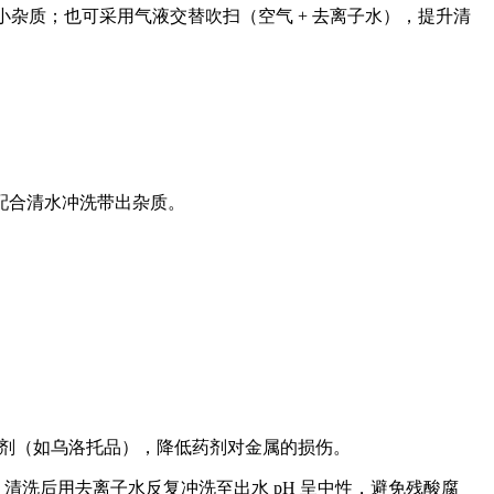
细小杂质；也可采用气液交替吹扫（空气 + 去离子水），提升清
，配合清水冲洗带出杂质。
缓蚀剂（如乌洛托品），降低药剂对金属的损伤。
）；清洗后用去离子水反复冲洗至出水 pH 呈中性，避免残酸腐