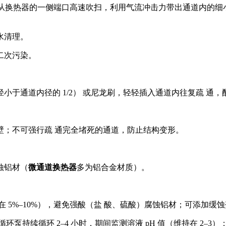
氮气，从换热器的一侧端口高速吹扫，利用气流冲击力带出通道内的
水清理。
二次污染。
于通道内径的 1/2） 或尼龙刷，轻轻插入通道内往复疏 通
壁；不可强行疏 通完全堵死的通道，防止结构变形。
蚀铝材（
微通道换热器
多为铝合金材质）。
 5%–10%），避免强酸（盐 酸、硫酸）腐蚀铝材；可添加
持续循环 2–4 小时，期间监测溶液 pH 值（维持在 2–3