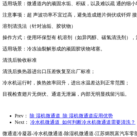
适用场景：微通道内的顽固水垢、积碳，以及难以疏 通的细小
注意事项：超 声波功率不宜过高，避免造成翅片倒伏或钎焊 
溶剂清洗法（针对油垢、胶状物）
操作方式：使用环保型有 机溶剂（如异丙醇、碳氢清洗剂）
适用场景：冷冻油裂解形成的顽固胶状物堵塞。
清洗后验收标准
清洗后换热器进出口压差恢复至出厂标准；
冷水机运行时，换热效率回升，进出水温差达到正常范围；
目视检查翅片无倒伏、通道无泄漏，内部无明显残留污垢。
Prev：
除 湿机微通道_除 湿机微通道应用优势
Next：
冷水机微通道_如何判断冷水机微通道需要清洗？
微通道冷凝器-冷水机微通道-除湿机微通道-江苏炳凯富汽车零