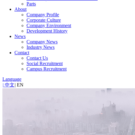
Parts
About
Company Profile
Corporate Culture
Company Environment
Development History
News
Company News
Industry News
Contact
Contact Us
Social Recruitment
Campus Recruitment
Language
|
中文
|
EN